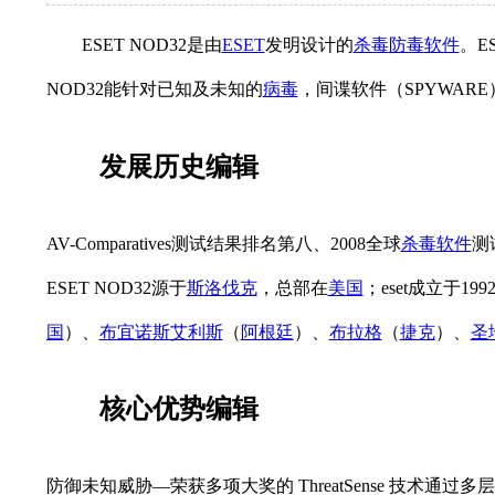
ESET NOD32是由
ESET
发明设计的
杀毒
防毒
软件
。E
NOD32能针对已知及未知的
病毒
，间谍软件（SPYWAR
发展历史
编辑
AV-Comparatives测试结果排名第八、2008全球
杀毒软件
测
ESET NOD32源于
斯洛伐克
，总部在
美国
；eset成立于
国
）、
布宜诺斯艾利斯
（
阿根廷
）、
布拉格
（
捷克
）、
圣
核心优势
编辑
防御未知威胁—荣获多项大奖的 ThreatSense 技术通过