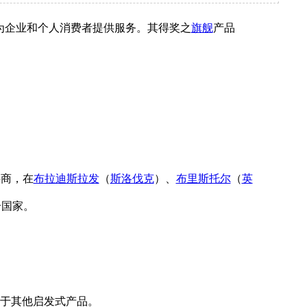
为企业和个人消费者提供服务。其得奖之
旗舰
产品
供商，在
布拉迪斯拉发
（
斯洛伐克
）、
布里斯托尔
（
英
个国家。
”远低于其他启发式产品。